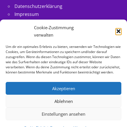
Datenschutzerklärung
Impressum
@Malteser Ella folgen
Cookie-Zustimmung
Cookie-Richtlinie (EU)
verwalten
Um dir ein optimales Erlebnis zu bieten, verwenden wir Technologien wie
MIT ❤ FÜR MALTESER HUNDE
Cookies, um Geräteinformationen zu speichern und/oder darauf
zuzugreifen. Wenn du diesen Technologien zustimmst, können wir Daten
wie das Surfverhalten oder eindeutige IDs auf dieser Website
Malteser Hunde
verarbeiten. Wenn du deine Zustimmung nicht erteilst oder zurückziehst,
können bestimmte Merkmale und Funktionen beeinträchtigt werden.
Rasseinfos
Akzeptieren
Ablehnen
Einstellungen ansehen
Malteser Rasse Freunde 2012 - 2024 Copyright alle Inhalte