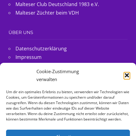
Malteser Club Deutschland 1983 e.V.
Malteser Züchter beim VDH
ÜBER UNS
Datenschutzerklärung
Impressum
@Malteser Ella folgen
Cookie-Zustimmung
Cookie-Richtlinie (EU)
verwalten
Um dir ein optimales Erlebnis zu bieten, verwenden wir Technologien wie
MIT ❤ FÜR MALTESER HUNDE
Cookies, um Geräteinformationen zu speichern und/oder darauf
zuzugreifen. Wenn du diesen Technologien zustimmst, können wir Daten
wie das Surfverhalten oder eindeutige IDs auf dieser Website
Malteser Hunde
verarbeiten. Wenn du deine Zustimmung nicht erteilst oder zurückziehst,
können bestimmte Merkmale und Funktionen beeinträchtigt werden.
Rasseinfos